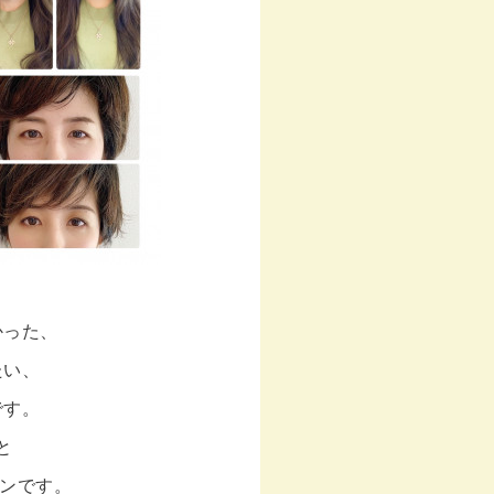
かった、
たい、
です。
と
ーンです。